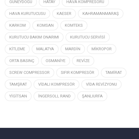
GÜNEYDOĞU
HATAY
HAVA KOMPRESÖRÜ
HAVA KURUTUCUSU
KAESER
KAHRAMANMARAŞ
KARKOM
KOMSAN
KOMTEKS
KURUTUCU BAKIM ONARIMI
KURUTUCU SERVİSİ
KİTLEME
MALATYA
MARDİN
MİKROPOR
ORTA BASINÇ
OSMANİYE
REVİZE
SCREW COMPRESSOR
SIFIR KOMPRESÖR
TAMİRAT
TAMŞRAT
VİDALI KOMPRESÖR
VİDA REVİZYONU
YİGİTSAN
İNGERSOLL RAND
ŞANLIURFA