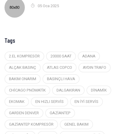
05 Oca 2025
Tags
2.EL KOMPRESÖR
20000 SAAT
ADANA
ALÇAK BASINÇ
ATLAS COPCO
AYDIN TRAFO
BAKIM ONARIM
BASINÇLI HAVA
CHİCAGO PNÖMATİK
DALGAKIRAN
DİNAMİK
EKOMAK
EN HIZLI SERVİS
EN İYİ SERVİS
GARDEN DENVER
GAZİANTEP
GAZİANTEP KOMPRESÖR
GENEL BAKIM