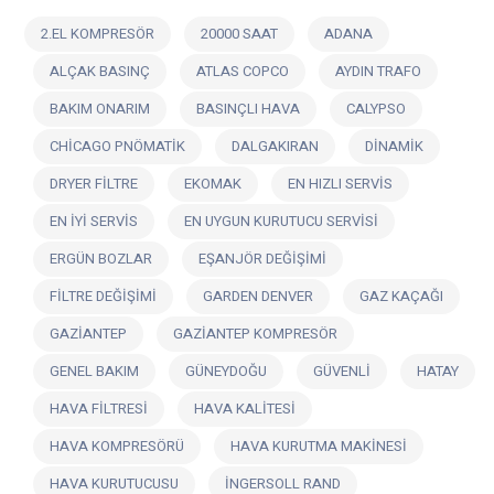
2.EL KOMPRESÖR
20000 SAAT
ADANA
ALÇAK BASINÇ
ATLAS COPCO
AYDIN TRAFO
BAKIM ONARIM
BASINÇLI HAVA
CALYPSO
CHİCAGO PNÖMATİK
DALGAKIRAN
DİNAMİK
DRYER FİLTRE
EKOMAK
EN HIZLI SERVİS
EN İYİ SERVİS
EN UYGUN KURUTUCU SERVİSİ
ERGÜN BOZLAR
EŞANJÖR DEĞİŞİMİ
FİLTRE DEĞİŞİMİ
GARDEN DENVER
GAZ KAÇAĞI
GAZİANTEP
GAZİANTEP KOMPRESÖR
GENEL BAKIM
GÜNEYDOĞU
GÜVENLİ
HATAY
HAVA FİLTRESİ
HAVA KALİTESİ
HAVA KOMPRESÖRÜ
HAVA KURUTMA MAKİNESİ
HAVA KURUTUCUSU
İNGERSOLL RAND