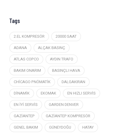
Tags
2.EL KOMPRESÖR
20000 SAAT
ADANA
ALÇAK BASINÇ
ATLAS COPCO
AYDIN TRAFO
BAKIM ONARIM
BASINÇLI HAVA
CHİCAGO PNÖMATİK
DALGAKIRAN
DİNAMİK
EKOMAK
EN HIZLI SERVİS
EN İYİ SERVİS
GARDEN DENVER
GAZİANTEP
GAZİANTEP KOMPRESÖR
GENEL BAKIM
GÜNEYDOĞU
HATAY