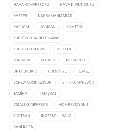
HAVA KOMPRESÖRÜ
HAVA KURUTUCUSU
KAESER
KAHRAMANMARAŞ
KARKOM
KOMSAN
KOMTEKS
KURUTUCU BAKIM ONARIMI
KURUTUCU SERVİSİ
KİTLEME
MALATYA
MARDİN
MİKROPOR
ORTA BASINÇ
OSMANİYE
REVİZE
SCREW COMPRESSOR
SIFIR KOMPRESÖR
TAMİRAT
TAMŞRAT
VİDALI KOMPRESÖR
VİDA REVİZYONU
YİGİTSAN
İNGERSOLL RAND
ŞANLIURFA