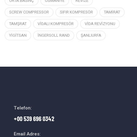
ORTA BASINÇ
OSMANİYE
REVİZE
SCREW COMPRESSOR
SIFIR KOMPRESÖR
TAMİRAT
TAMŞRAT
VİDALI KOMPRESÖR
VİDA REVİZYONU
YİGİTSAN
İNGERSOLL RAND
ŞANLIURFA
Telefon:
+00 539 696 0342
Email Adres: