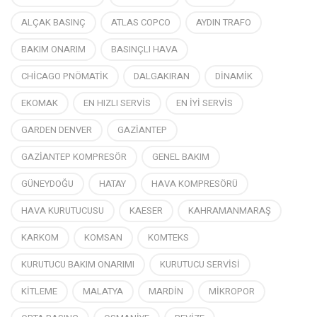
ALÇAK BASINÇ
ATLAS COPCO
AYDIN TRAFO
BAKIM ONARIM
BASINÇLI HAVA
CHİCAGO PNÖMATİK
DALGAKIRAN
DİNAMİK
EKOMAK
EN HIZLI SERVİS
EN İYİ SERVİS
GARDEN DENVER
GAZİANTEP
GAZİANTEP KOMPRESÖR
GENEL BAKIM
GÜNEYDOĞU
HATAY
HAVA KOMPRESÖRÜ
HAVA KURUTUCUSU
KAESER
KAHRAMANMARAŞ
KARKOM
KOMSAN
KOMTEKS
KURUTUCU BAKIM ONARIMI
KURUTUCU SERVİSİ
KİTLEME
MALATYA
MARDİN
MİKROPOR