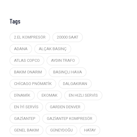
Tags
2.EL KOMPRESÖR
20000 SAAT
ADANA
ALÇAK BASINÇ
ATLAS COPCO
AYDIN TRAFO
BAKIM ONARIM
BASINÇLI HAVA
CHİCAGO PNÖMATİK
DALGAKIRAN
DİNAMİK
EKOMAK
EN HIZLI SERVİS
EN İYİ SERVİS
GARDEN DENVER
GAZİANTEP
GAZİANTEP KOMPRESÖR
GENEL BAKIM
GÜNEYDOĞU
HATAY