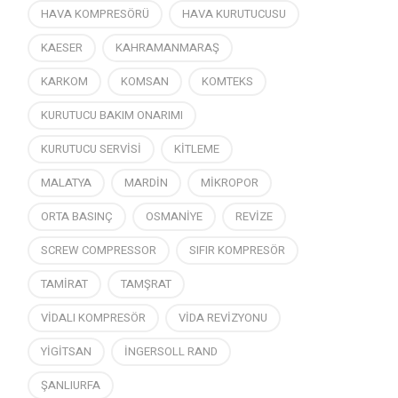
HAVA KOMPRESÖRÜ
HAVA KURUTUCUSU
KAESER
KAHRAMANMARAŞ
KARKOM
KOMSAN
KOMTEKS
KURUTUCU BAKIM ONARIMI
KURUTUCU SERVİSİ
KİTLEME
MALATYA
MARDİN
MİKROPOR
ORTA BASINÇ
OSMANİYE
REVİZE
SCREW COMPRESSOR
SIFIR KOMPRESÖR
TAMİRAT
TAMŞRAT
VİDALI KOMPRESÖR
VİDA REVİZYONU
YİGİTSAN
İNGERSOLL RAND
ŞANLIURFA