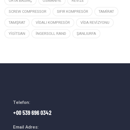
ORTA BASINÇ
OSMANİYE
REVİZE
SCREW COMPRESSOR
SIFIR KOMPRESÖR
TAMİRAT
TAMŞRAT
VİDALI KOMPRESÖR
VİDA REVİZYONU
YİGİTSAN
İNGERSOLL RAND
ŞANLIURFA
Telefon:
+00 539 696 0342
Email Adres: