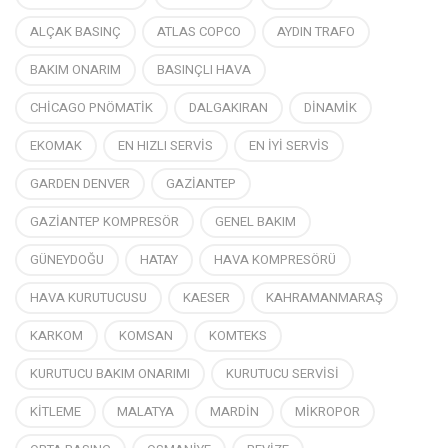
ALÇAK BASINÇ
ATLAS COPCO
AYDIN TRAFO
BAKIM ONARIM
BASINÇLI HAVA
CHİCAGO PNÖMATİK
DALGAKIRAN
DİNAMİK
EKOMAK
EN HIZLI SERVİS
EN İYİ SERVİS
GARDEN DENVER
GAZİANTEP
GAZİANTEP KOMPRESÖR
GENEL BAKIM
GÜNEYDOĞU
HATAY
HAVA KOMPRESÖRÜ
HAVA KURUTUCUSU
KAESER
KAHRAMANMARAŞ
KARKOM
KOMSAN
KOMTEKS
KURUTUCU BAKIM ONARIMI
KURUTUCU SERVİSİ
KİTLEME
MALATYA
MARDİN
MİKROPOR