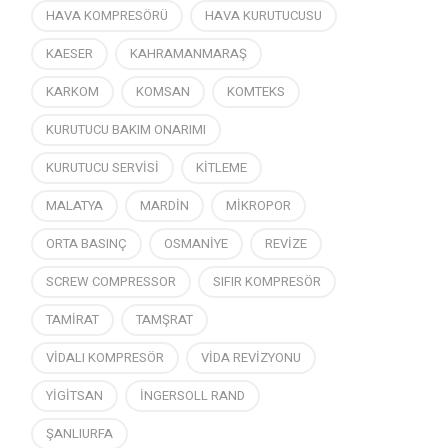
HAVA KOMPRESÖRÜ
HAVA KURUTUCUSU
KAESER
KAHRAMANMARAŞ
KARKOM
KOMSAN
KOMTEKS
KURUTUCU BAKIM ONARIMI
KURUTUCU SERVİSİ
KİTLEME
MALATYA
MARDİN
MİKROPOR
ORTA BASINÇ
OSMANİYE
REVİZE
SCREW COMPRESSOR
SIFIR KOMPRESÖR
TAMİRAT
TAMŞRAT
VİDALI KOMPRESÖR
VİDA REVİZYONU
YİGİTSAN
İNGERSOLL RAND
ŞANLIURFA