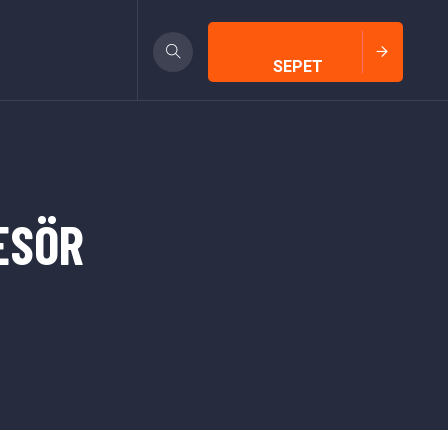
SEPET
ESÖR