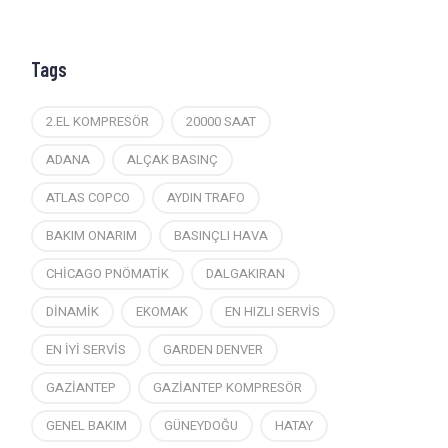
Tags
2.EL KOMPRESÖR
20000 SAAT
ADANA
ALÇAK BASINÇ
ATLAS COPCO
AYDIN TRAFO
BAKIM ONARIM
BASINÇLI HAVA
CHİCAGO PNÖMATİK
DALGAKIRAN
DİNAMİK
EKOMAK
EN HIZLI SERVİS
EN İYİ SERVİS
GARDEN DENVER
GAZİANTEP
GAZİANTEP KOMPRESÖR
GENEL BAKIM
GÜNEYDOĞU
HATAY