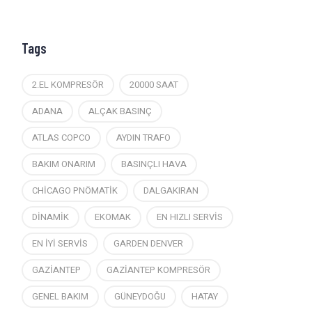
Tags
2.EL KOMPRESÖR
20000 SAAT
ADANA
ALÇAK BASINÇ
ATLAS COPCO
AYDIN TRAFO
BAKIM ONARIM
BASINÇLI HAVA
CHİCAGO PNÖMATİK
DALGAKIRAN
DİNAMİK
EKOMAK
EN HIZLI SERVİS
EN İYİ SERVİS
GARDEN DENVER
GAZİANTEP
GAZİANTEP KOMPRESÖR
GENEL BAKIM
GÜNEYDOĞU
HATAY