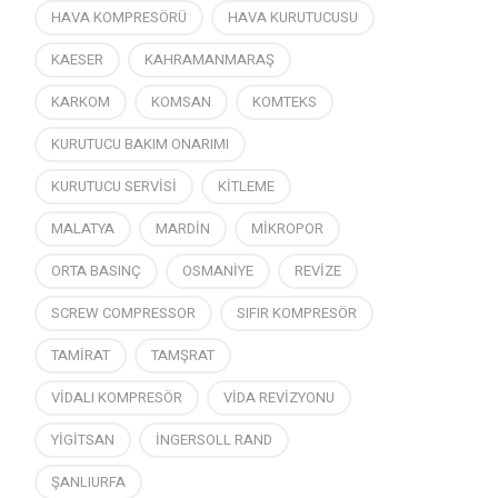
HAVA KOMPRESÖRÜ
HAVA KURUTUCUSU
KAESER
KAHRAMANMARAŞ
KARKOM
KOMSAN
KOMTEKS
KURUTUCU BAKIM ONARIMI
KURUTUCU SERVİSİ
KİTLEME
MALATYA
MARDİN
MİKROPOR
ORTA BASINÇ
OSMANİYE
REVİZE
SCREW COMPRESSOR
SIFIR KOMPRESÖR
TAMİRAT
TAMŞRAT
VİDALI KOMPRESÖR
VİDA REVİZYONU
YİGİTSAN
İNGERSOLL RAND
ŞANLIURFA