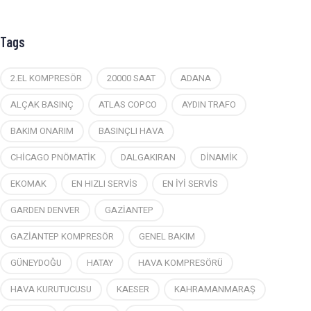
Tags
2.EL KOMPRESÖR
20000 SAAT
ADANA
ALÇAK BASINÇ
ATLAS COPCO
AYDIN TRAFO
BAKIM ONARIM
BASINÇLI HAVA
CHİCAGO PNÖMATİK
DALGAKIRAN
DİNAMİK
EKOMAK
EN HIZLI SERVİS
EN İYİ SERVİS
GARDEN DENVER
GAZİANTEP
GAZİANTEP KOMPRESÖR
GENEL BAKIM
GÜNEYDOĞU
HATAY
HAVA KOMPRESÖRÜ
HAVA KURUTUCUSU
KAESER
KAHRAMANMARAŞ