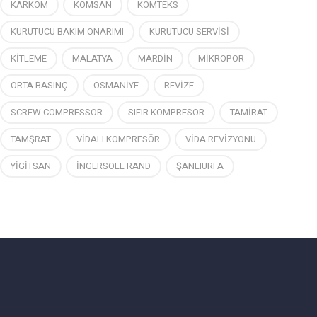
KARKOM
KOMSAN
KOMTEKS
KURUTUCU BAKIM ONARIMI
KURUTUCU SERVİSİ
KİTLEME
MALATYA
MARDİN
MİKROPOR
ORTA BASINÇ
OSMANİYE
REVİZE
SCREW COMPRESSOR
SIFIR KOMPRESÖR
TAMİRAT
TAMŞRAT
VİDALI KOMPRESÖR
VİDA REVİZYONU
YİGİTSAN
İNGERSOLL RAND
ŞANLIURFA