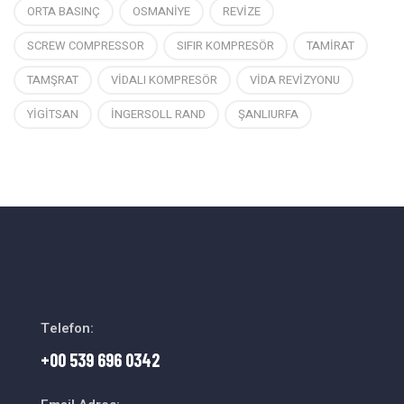
ORTA BASINÇ
OSMANİYE
REVİZE
SCREW COMPRESSOR
SIFIR KOMPRESÖR
TAMİRAT
TAMŞRAT
VİDALI KOMPRESÖR
VİDA REVİZYONU
YİGİTSAN
İNGERSOLL RAND
ŞANLIURFA
Telefon:
+00 539 696 0342