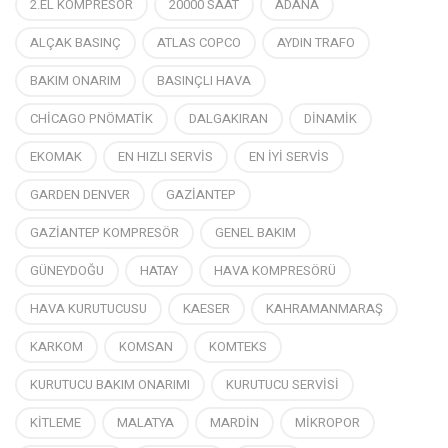
2.EL KOMPRESÖR
20000 SAAT
ADANA
ALÇAK BASINÇ
ATLAS COPCO
AYDIN TRAFO
BAKIM ONARIM
BASINÇLI HAVA
CHİCAGO PNÖMATİK
DALGAKIRAN
DİNAMİK
EKOMAK
EN HIZLI SERVİS
EN İYİ SERVİS
GARDEN DENVER
GAZİANTEP
GAZİANTEP KOMPRESÖR
GENEL BAKIM
GÜNEYDOĞU
HATAY
HAVA KOMPRESÖRÜ
HAVA KURUTUCUSU
KAESER
KAHRAMANMARAŞ
KARKOM
KOMSAN
KOMTEKS
KURUTUCU BAKIM ONARIMI
KURUTUCU SERVİSİ
KİTLEME
MALATYA
MARDİN
MİKROPOR