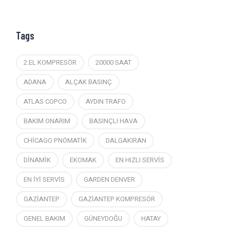
Tags
2.EL KOMPRESÖR
20000 SAAT
ADANA
ALÇAK BASINÇ
ATLAS COPCO
AYDIN TRAFO
BAKIM ONARIM
BASINÇLI HAVA
CHİCAGO PNÖMATİK
DALGAKIRAN
DİNAMİK
EKOMAK
EN HIZLI SERVİS
EN İYİ SERVİS
GARDEN DENVER
GAZİANTEP
GAZİANTEP KOMPRESÖR
GENEL BAKIM
GÜNEYDOĞU
HATAY