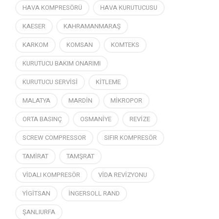
HAVA KOMPRESÖRÜ
HAVA KURUTUCUSU
KAESER
KAHRAMANMARAŞ
KARKOM
KOMSAN
KOMTEKS
KURUTUCU BAKIM ONARIMI
KURUTUCU SERVİSİ
KİTLEME
MALATYA
MARDİN
MİKROPOR
ORTA BASINÇ
OSMANİYE
REVİZE
SCREW COMPRESSOR
SIFIR KOMPRESÖR
TAMİRAT
TAMŞRAT
VİDALI KOMPRESÖR
VİDA REVİZYONU
YİGİTSAN
İNGERSOLL RAND
ŞANLIURFA