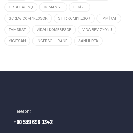
ORTA BASINÇ
OSMANİYE
REVİZE
SCREW COMPRESSOR
SIFIR KOMPRESÖR
TAMİRAT
TAMŞRAT
VİDALI KOMPRESÖR
VİDA REVİZYONU
YİGİTSAN
İNGERSOLL RAND
ŞANLIURFA
Telefon:
+00 539 696 0342