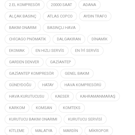
2.EL KOMPRESÖR
20000 SAAT
ADANA
ALÇAK BASINÇ
ATLAS COPCO
AYDIN TRAFO
BAKIM ONARIM
BASINÇLI HAVA
CHİCAGO PNÖMATİK
DALGAKIRAN
DİNAMİK
EKOMAK
EN HIZLI SERVİS
EN İYİ SERVİS
GARDEN DENVER
GAZİANTEP
GAZİANTEP KOMPRESÖR
GENEL BAKIM
GÜNEYDOĞU
HATAY
HAVA KOMPRESÖRÜ
HAVA KURUTUCUSU
KAESER
KAHRAMANMARAŞ
KARKOM
KOMSAN
KOMTEKS
KURUTUCU BAKIM ONARIMI
KURUTUCU SERVİSİ
KİTLEME
MALATYA
MARDİN
MİKROPOR