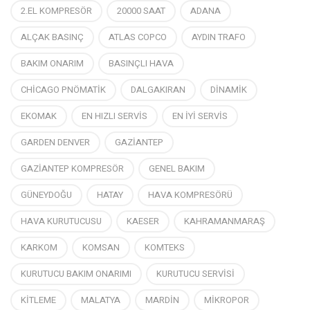
2.EL KOMPRESÖR
20000 SAAT
ADANA
ALÇAK BASINÇ
ATLAS COPCO
AYDIN TRAFO
BAKIM ONARIM
BASINÇLI HAVA
CHİCAGO PNÖMATİK
DALGAKIRAN
DİNAMİK
EKOMAK
EN HIZLI SERVİS
EN İYİ SERVİS
GARDEN DENVER
GAZİANTEP
GAZİANTEP KOMPRESÖR
GENEL BAKIM
GÜNEYDOĞU
HATAY
HAVA KOMPRESÖRÜ
HAVA KURUTUCUSU
KAESER
KAHRAMANMARAŞ
KARKOM
KOMSAN
KOMTEKS
KURUTUCU BAKIM ONARIMI
KURUTUCU SERVİSİ
KİTLEME
MALATYA
MARDİN
MİKROPOR