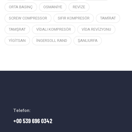
ORTA BASINÇ
OSMANİYE
REVİZE
SCREW COMPRESSOR
SIFIR KOMPRESÖR
TAMİRAT
TAMŞRAT
VİDALI KOMPRESÖR
VİDA REVİZYONU
YİGİTSAN
İNGERSOLL RAND
ŞANLIURFA
Telefon:
+00 539 696 0342