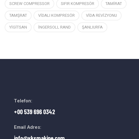
SCREW COMPRESSOR
SIFIR KOMPRESÖR
TAMİRAT
TAMŞRAT
VİDALI KOMPRESÖR
VİDA REVİZYONU
YİGİTSAN
İNGERSOLL RAND
ŞANLIURFA
Telefon:
+00 539 696 0342
Email Adres:
info@vksmakine.com