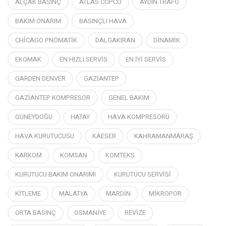
ALÇAK BASINÇ
ATLAS COPCO
AYDIN TRAFO
BAKIM ONARIM
BASINÇLI HAVA
CHİCAGO PNÖMATİK
DALGAKIRAN
DİNAMİK
EKOMAK
EN HIZLI SERVİS
EN İYİ SERVİS
GARDEN DENVER
GAZİANTEP
GAZİANTEP KOMPRESÖR
GENEL BAKIM
GÜNEYDOĞU
HATAY
HAVA KOMPRESÖRÜ
HAVA KURUTUCUSU
KAESER
KAHRAMANMARAŞ
KARKOM
KOMSAN
KOMTEKS
KURUTUCU BAKIM ONARIMI
KURUTUCU SERVİSİ
KİTLEME
MALATYA
MARDİN
MİKROPOR
ORTA BASINÇ
OSMANİYE
REVİZE