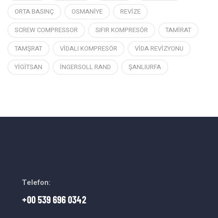
ORTA BASINÇ
OSMANİYE
REVİZE
SCREW COMPRESSOR
SIFIR KOMPRESÖR
TAMİRAT
TAMŞRAT
VİDALI KOMPRESÖR
VİDA REVİZYONU
YİGİTSAN
İNGERSOLL RAND
ŞANLIURFA
Telefon:
+00 539 696 0342