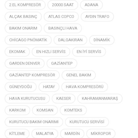
2.EL KOMPRESÖR
20000 SAAT
ADANA
ALÇAK BASINÇ
ATLAS COPCO
AYDIN TRAFO
BAKIM ONARIM
BASINÇLI HAVA
CHİCAGO PNÖMATİK
DALGAKIRAN
DİNAMİK
EKOMAK
EN HIZLI SERVİS
EN İYİ SERVİS
GARDEN DENVER
GAZİANTEP
GAZİANTEP KOMPRESÖR
GENEL BAKIM
GÜNEYDOĞU
HATAY
HAVA KOMPRESÖRÜ
HAVA KURUTUCUSU
KAESER
KAHRAMANMARAŞ
KARKOM
KOMSAN
KOMTEKS
KURUTUCU BAKIM ONARIMI
KURUTUCU SERVİSİ
KİTLEME
MALATYA
MARDİN
MİKROPOR