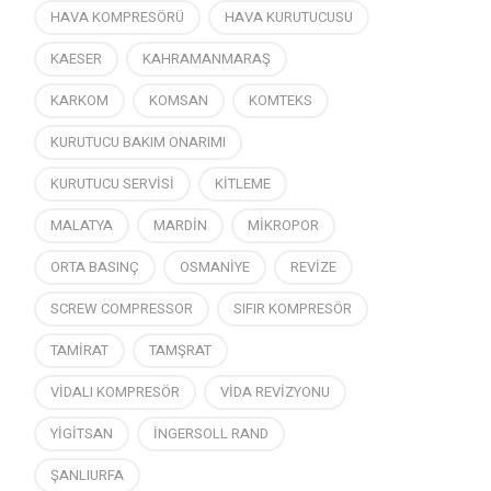
HAVA KOMPRESÖRÜ
HAVA KURUTUCUSU
KAESER
KAHRAMANMARAŞ
KARKOM
KOMSAN
KOMTEKS
KURUTUCU BAKIM ONARIMI
KURUTUCU SERVİSİ
KİTLEME
MALATYA
MARDİN
MİKROPOR
ORTA BASINÇ
OSMANİYE
REVİZE
SCREW COMPRESSOR
SIFIR KOMPRESÖR
TAMİRAT
TAMŞRAT
VİDALI KOMPRESÖR
VİDA REVİZYONU
YİGİTSAN
İNGERSOLL RAND
ŞANLIURFA