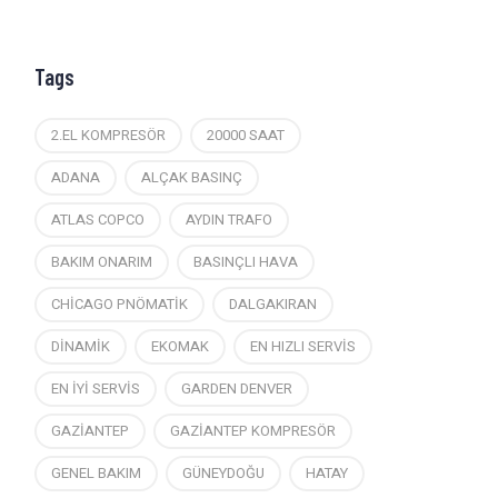
Tags
2.EL KOMPRESÖR
20000 SAAT
ADANA
ALÇAK BASINÇ
ATLAS COPCO
AYDIN TRAFO
BAKIM ONARIM
BASINÇLI HAVA
CHİCAGO PNÖMATİK
DALGAKIRAN
DİNAMİK
EKOMAK
EN HIZLI SERVİS
EN İYİ SERVİS
GARDEN DENVER
GAZİANTEP
GAZİANTEP KOMPRESÖR
GENEL BAKIM
GÜNEYDOĞU
HATAY