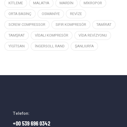
KİTLEME
MALATYA
MARDİN
MİKROPOR
ORTA BASINÇ
OSMANİYE
REVİZE
SCREW COMPRESSOR
SIFIR KOMPRESÖR
TAMİRAT
TAMŞRAT
VİDALI KOMPRESÖR
VİDA REVİZYONU
YİGİTSAN
İNGERSOLL RAND
ŞANLIURFA
Telefon:
+00 539 696 0342