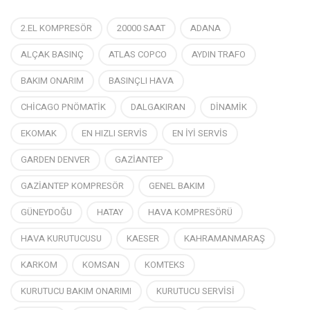
2.EL KOMPRESÖR
20000 SAAT
ADANA
ALÇAK BASINÇ
ATLAS COPCO
AYDIN TRAFO
BAKIM ONARIM
BASINÇLI HAVA
CHİCAGO PNÖMATİK
DALGAKIRAN
DİNAMİK
EKOMAK
EN HIZLI SERVİS
EN İYİ SERVİS
GARDEN DENVER
GAZİANTEP
GAZİANTEP KOMPRESÖR
GENEL BAKIM
GÜNEYDOĞU
HATAY
HAVA KOMPRESÖRÜ
HAVA KURUTUCUSU
KAESER
KAHRAMANMARAŞ
KARKOM
KOMSAN
KOMTEKS
KURUTUCU BAKIM ONARIMI
KURUTUCU SERVİSİ