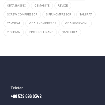
ORTA BASINÇ
OSMANİYE
REVİZE
SCREW COMPRESSOR
SIFIR KOMPRESÖR
TAMİRAT
TAMŞRAT
VİDALI KOMPRESÖR
VİDA REVİZYONU
YİGİTSAN
İNGERSOLL RAND
ŞANLIURFA
Telefon:
+00 539 696 0342