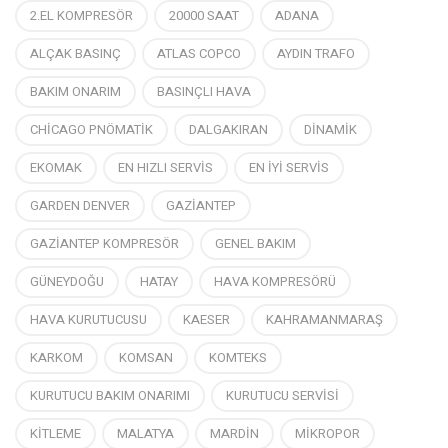
2.EL KOMPRESÖR
20000 SAAT
ADANA
ALÇAK BASINÇ
ATLAS COPCO
AYDIN TRAFO
BAKIM ONARIM
BASINÇLI HAVA
CHİCAGO PNÖMATİK
DALGAKIRAN
DİNAMİK
EKOMAK
EN HIZLI SERVİS
EN İYİ SERVİS
GARDEN DENVER
GAZİANTEP
GAZİANTEP KOMPRESÖR
GENEL BAKIM
GÜNEYDOĞU
HATAY
HAVA KOMPRESÖRÜ
HAVA KURUTUCUSU
KAESER
KAHRAMANMARAŞ
KARKOM
KOMSAN
KOMTEKS
KURUTUCU BAKIM ONARIMI
KURUTUCU SERVİSİ
KİTLEME
MALATYA
MARDİN
MİKROPOR