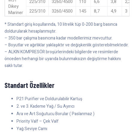
225/310
3260/4500
110
6,6
3,8
2,2
Dikey
225/310
3260/4500
145
8,7
4,9
3
Mariner
* Standart giriş koşullarında, 10 litrelik tüp 0-200 barg basınca
doldurularak hesaplanmıştır.
– 350 bar çalışma basıncına kadar modellerimiz mevcuttur.
– Boyutlar ve ağırlıklar yaklaşıktır ve değişkenlik gösterebilmektedir.
– ALKIN KOMPRESÖR broşürlerindeki bilgilerde ve resimlerde
önceden herhangi bir uyarıda bulunmaksızın değiştirme hakkını
saklı tutar.
Standart Özellikler
P21 Purifier ve Doldurulabilir Kartuş
2. ve 3. Kademe Yağ / Su Ayırıcı
Ara ve Art Soğutucu Borular ( Paslanmaz )
Priority Valf – Çek Valf
Yağ Seviye Camı