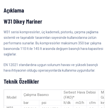
Açıklama
W31 Dikey Mariner
W31 serisi kompresörler, üç kademeli, pistonlu, çarpma yağlama
sistemli ve taşınabilir tasarımları sayesinde kullanıcılarına üstün
performans sunarlar. Bu kompresörler maksimum 350 bar çalışma
basıncında 110 lt ile 145 lt arasında değişen basınçlı hava kapasitesi
sağlarlar.
EN 12021 standardına uygun solunum havası ve yüksek basınçlı
hava ihtiyacının olduğu operasyonlarda kullanıma uygundurlar.
Teknik Özellikler
Serbest Hava Debisi
Mot
Çalışma Basıncı
Model
(FAD)*
Güc
bar
psi
lt/dk
m3/h
cfm
kw
W31