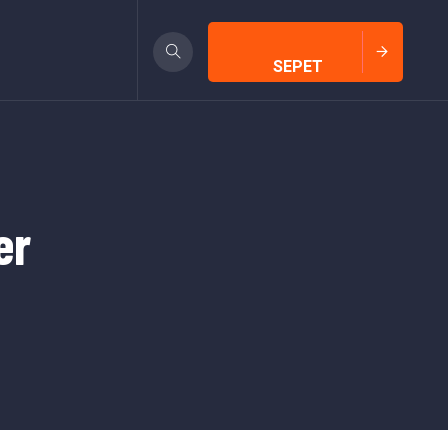
SEPET
er